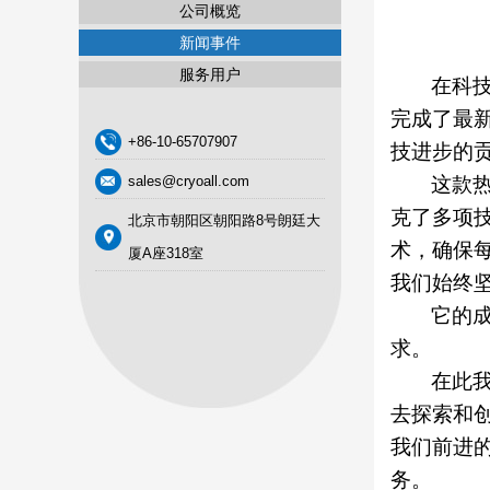
公司概览
新闻事件
服务用户
在科
完成了最
+86-10-65707907
技进步的
sales@cryoall.com
这款
克了多项
北京市朝阳区朝阳路8号朗廷大
术，确保
厦A座318室
我们始终
它的
求。
在此
去探索和
我们前进
务。